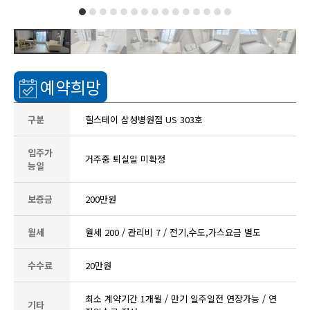
예약희망
구분
힐스테이 삼성병원점 US 303호
입주가
거주중 퇴실일 미확정
능일
보증금
200만원
월세
월세 200 / 관리비 7 / 전기,수도,가스요금 별도
수수료
20만원
최소 계약기간 1개월 / 만기 일주일전 연장가능 / 연
기타