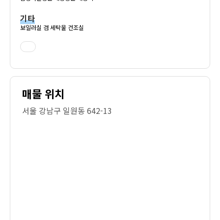
기타
보일러실 겸 세탁물 건조실
매물 위치
서울 강남구 일원동 642-13