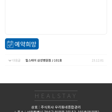
예약희망
다음글
힐스테이 삼성병원점 J 101호
23.12.01
HEALSTAY
상호 : 주식회사 우리동네종합관리
주소 : 서울특별시 강남구 일원로 3길 52, 101호(일원동)