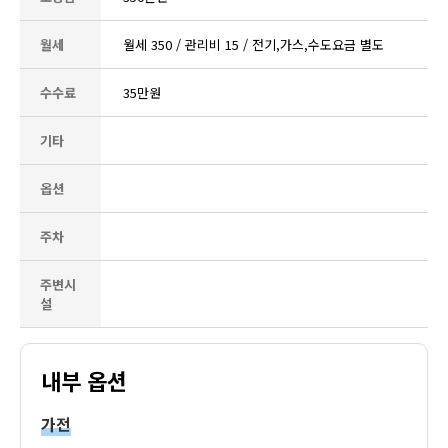
월세
월세 350 / 관리비 15 / 전기,가스,수도요금 별도
수수료
35만원
기타
옵션
주차
주변시
설
내부 옵션
가전