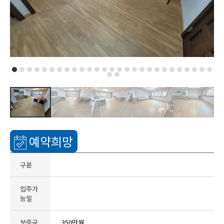
예약희망
구분
입주가
능일
보증금
350만원