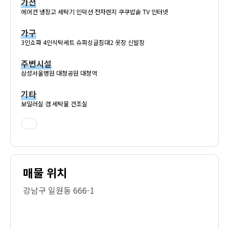
가전
에어컨 냉장고 세탁기 인덕션 전자렌지 쿠쿠밥솥 TV 인터넷
가구
3인쇼파 4인식탁세트 슈퍼싱글침대2 옷장 신발장
주변시설
삼성서울병원 대청공원 대청역
기타
보일러실 겸 세탁물 건조실
매물 위치
강남구 일원동 666-1