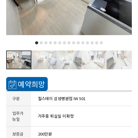
예약희망
구분
힐스테이 삼성병원점 IW 501
입주가
거주중 퇴실일 미확정
능일
보증금
200만원