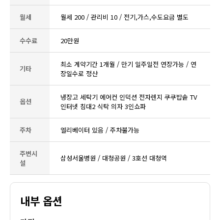
월세
월세 200 / 관리비 10 / 전기,가스,수도요금 별도
수수료
20만원
최소 계약기간 1개월 / 만기 일주일전 연장가능 / 연
기타
장일수로 정산
냉장고 세탁기 에어컨 인덕션 전자렌지 쿠쿠밥솥 TV
옵션
인터넷 침대2 식탁 의자 3인쇼파
주차
엘리베이터 있음 / 주차불가능
주변시
삼성서울병원 / 대청공원 / 3호선 대청역
설
내부 옵션