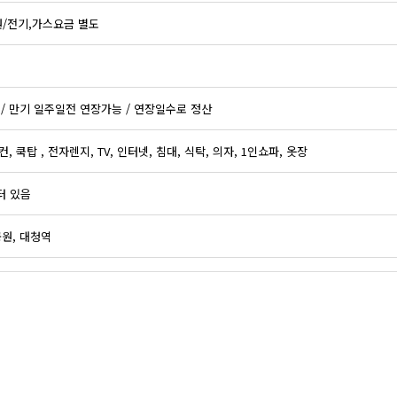
원/전기,가스요금 별도
 / 만기 일주일전 연장가능 / 연장일수로 정산
, 쿡탑 , 전자렌지, TV, 인터넷, 침대, 식탁, 의자, 1인쇼파, 옷장
터 있음
원, 대청역