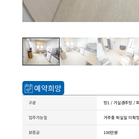
예약희망
구분
방1 / 거실겸주방 /
입주가능일
거주중 퇴실일 미확
보증금
100만원