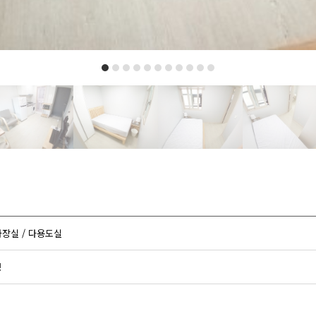
 화장실 / 다용도실
정