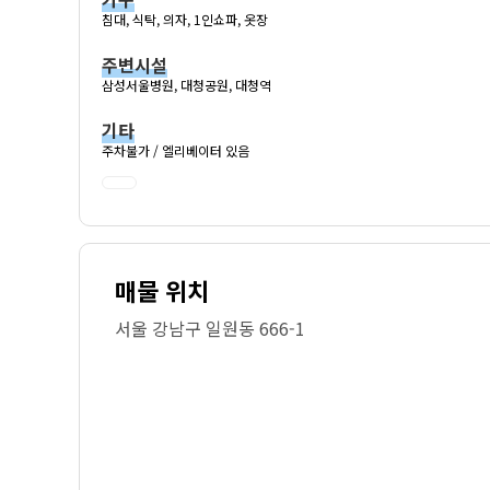
침대, 식탁, 의자, 1인쇼파, 옷장
주변시설
삼성서울병원, 대청공원, 대청역
기타
주차불가 / 엘리베이터 있음
매물 위치
서울 강남구 일원동 666-1