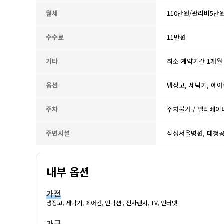
월세
110만원/관리비5만
수수료
11만원
기타
최소 계약기간 1개월
옵션
냉장고, 세탁기, 에어컨
주차
주차불가 / 엘리베이
주변시설
삼성서울병원, 대청공
내부 옵션
가전
냉장고, 세탁기, 에어컨, 인덕션 , 전자렌지, TV, 인터넷
가구