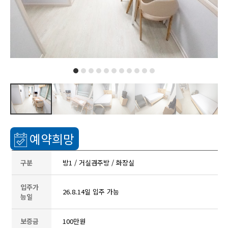
예약희망
구분
방1 / 거실겸주방 / 화장실
입주가
26.8.14일 입주 가능
능일
보증금
100만원