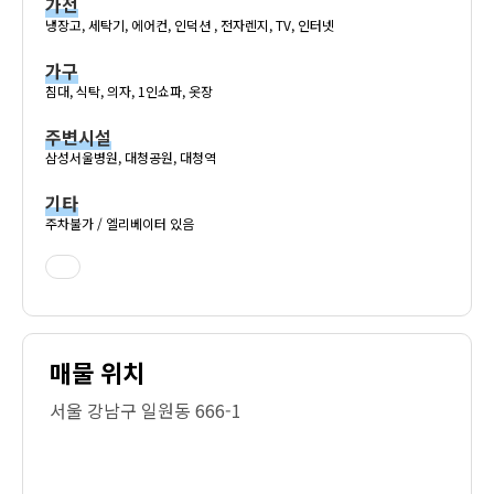
가전
냉장고, 세탁기, 에어컨, 인덕션 , 전자렌지, TV, 인터넷
가구
침대, 식탁, 의자, 1인쇼파, 옷장
주변시설
삼성서울병원, 대청공원, 대청역
기타
주차불가 / 엘리베이터 있음
매물 위치
서울 강남구 일원동 666-1