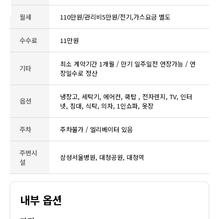
월세
110만원/관리비5만원/전기,가스요금 별도
수수료
11만원
최소 계약기간 1개월 / 만기 일주일전 연장가능 / 연
기타
장일수로 정산
냉장고, 세탁기, 에어컨, 쿡탑 , 전자렌지, TV, 인터
옵션
넷, 침대, 식탁, 의자, 1인쇼파, 옷장
주차
주차불가 / 엘리베이터 있음
주변시
삼성서울병원, 대청공원, 대청역
설
내부 옵션