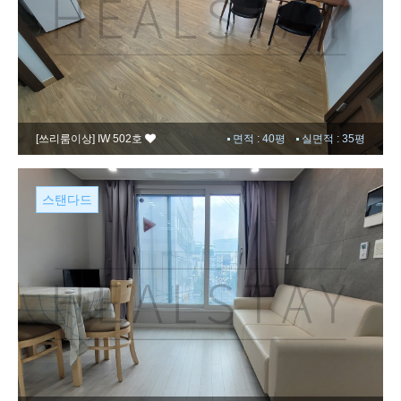
[쓰리룸이상]
IW 502호
면적 : 40평
실면적 : 35평
스탠다드