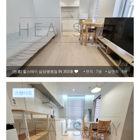
[원룸]
힐스테이 삼성병원점 IN 303호
면적 : 7평
실면적 : 6평
스탠다드