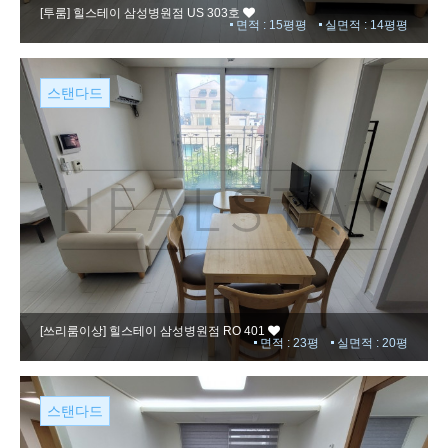
[투룸]
힐스테이 삼성병원점 US 303호
면적 : 15평평
실면적 : 14평평
스탠다드
[쓰리룸이상]
힐스테이 삼성병원점 RO 401
면적 : 23평
실면적 : 20평
스탠다드