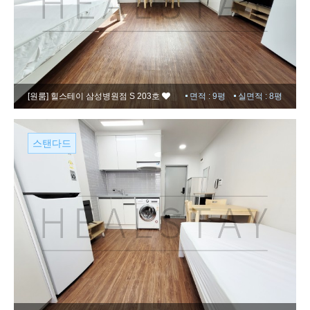
[원룸]
힐스테이 삼성병원점 S 203호
면적 : 9평
실면적 : 8평
스탠다드