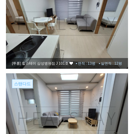
[투룸]
힐스테이 삼성병원점 J 101호
면적 : 13평
실면적 : 12평
스탠다드