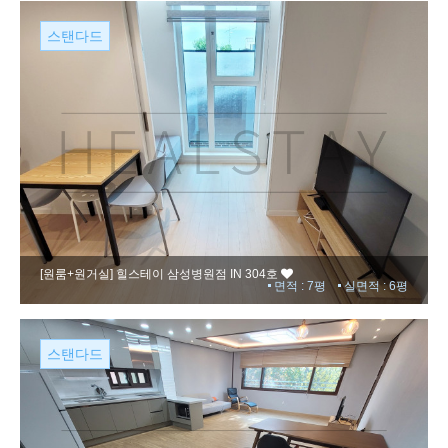
스탠다드
[원룸+원거실]
힐스테이 삼성병원점 IN 304호
면적 : 7평
실면적 : 6평
스탠다드