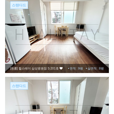
스탠다드
[원룸]
힐스테이 삼성병원점 S 201호
면적 : 9평
실면적 : 8평
스탠다드