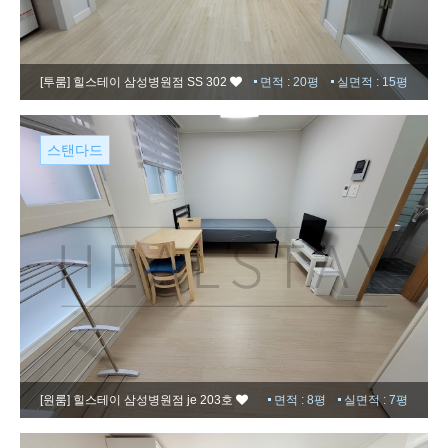
[투룸]
힐스테이 삼성병원점 SS 302
면적 : 20평
실면적 : 15평
스탠다드
[원룸]
힐스테이 삼성병원점 je 203호
면적 : 8평
실면적 : 7평