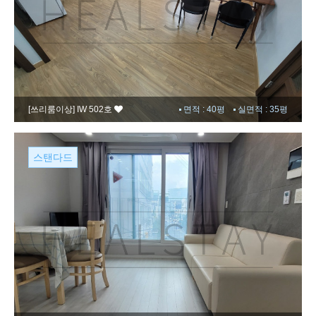
[쓰리룸이상]
IW 502호
면적 : 40평
실면적 : 35평
스탠다드