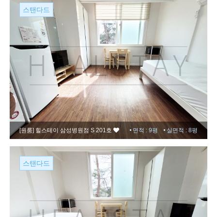
스탠다드
[원룸]
힐스테이 삼성병원점 S 201호
면적 : 9평
실면적 : 8평
스탠다드