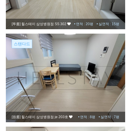
[투룸]
힐스테이 삼성병원점 SS 302
면적 : 20평
실면적 : 15평
스탠다드
[원룸]
힐스테이 삼성병원점 je 203호
면적 : 8평
실면적 : 7평