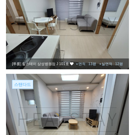
[투룸]
힐스테이 삼성병원점 J 101호
면적 : 13평
실면적 : 12평
스탠다드