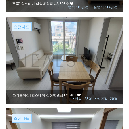
[투룸]
힐스테이 삼성병원점 US 303호
면적 : 15평평
실면적 : 14평평
스탠다드
[쓰리룸이상]
힐스테이 삼성병원점 RO 401
면적 : 23평
실면적 : 20평
스탠다드