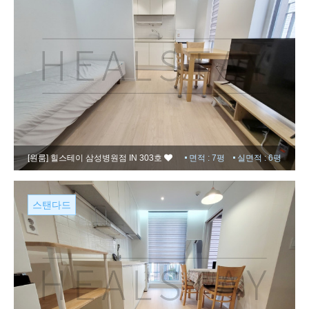
[원룸]
힐스테이 삼성병원점 IN 303호
면적 : 7평
실면적 : 6평
스탠다드