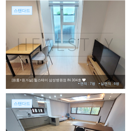
스탠다드
[원룸+원거실]
힐스테이 삼성병원점 IN 304호
면적 : 7평
실면적 : 6평
스탠다드