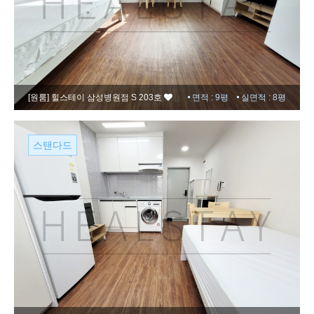
[원룸]
힐스테이 삼성병원점 S 203호
면적 : 9평
실면적 : 8평
스탠다드