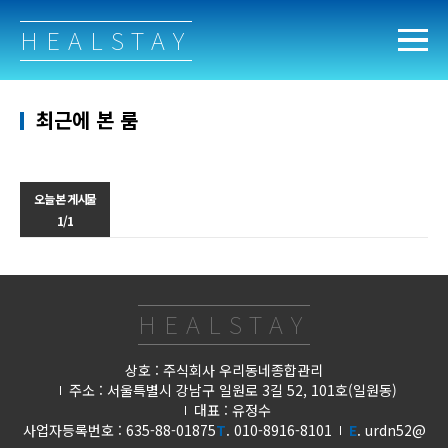
HEALSTAY
최근에 본 룸
오늘 본 게시물
1/1
HEALSTAY
상호 : 주식회사 우리동네종합관리
주소 : 서울특별시 강남구 일원로 3길 52, 101호(일원동)
대표 : 유정수
사업자등록번호 : 635-88-01875
T
. 010-8916-8101
E
. urdn52@