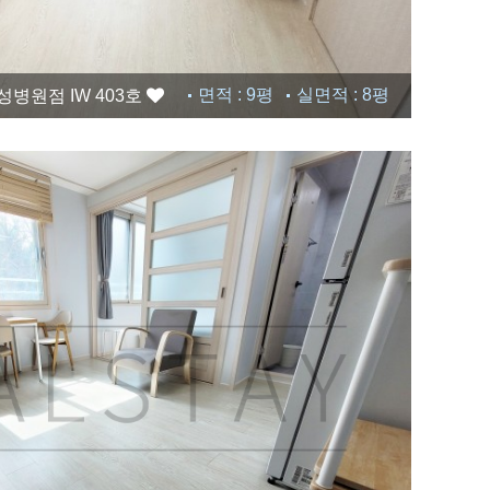
면적 : 9평
실면적 : 8평
병원점 IW 403호