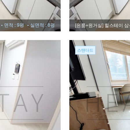
면적 : 9평
실면적 : 8평
[원룸+원거실]
힐스테이 삼성
스탠다드