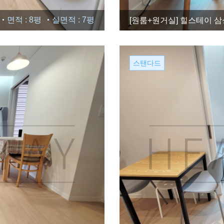
면적 : 8평
실면적 : 7평
[원룸+원거실]
힐스테이 삼성
스탠다드