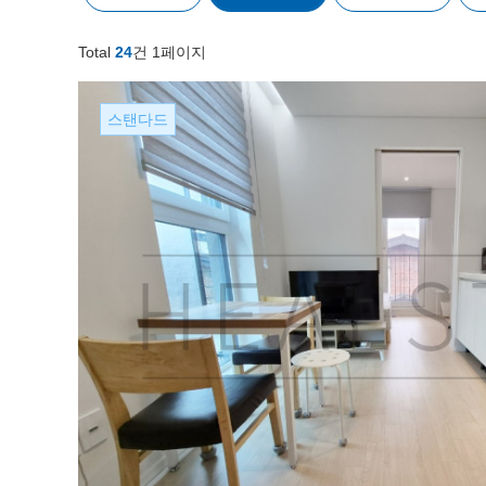
Total
24
건
1페이지
스탠다드