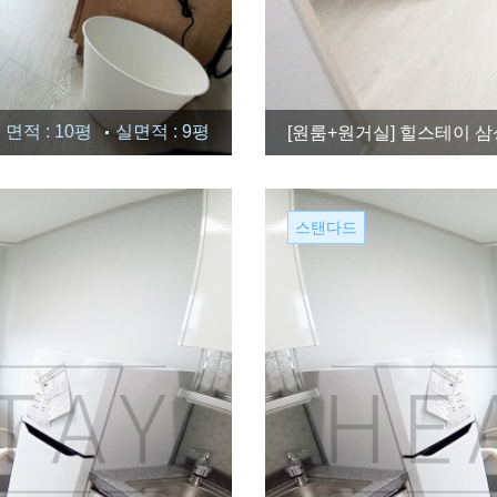
면적 : 10평
실면적 : 9평
[원룸+원거실]
힐스테이 삼성
스탠다드