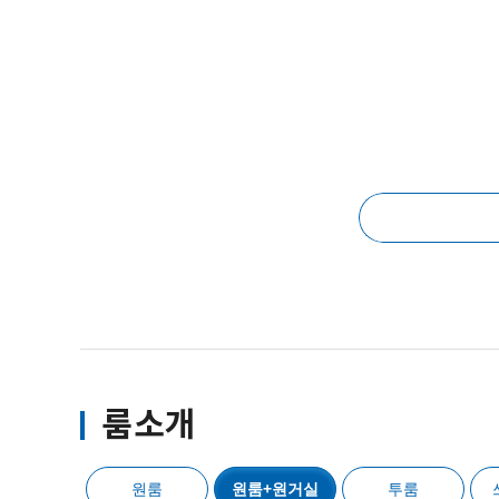
룸소개
원룸
원룸+원거실
투룸