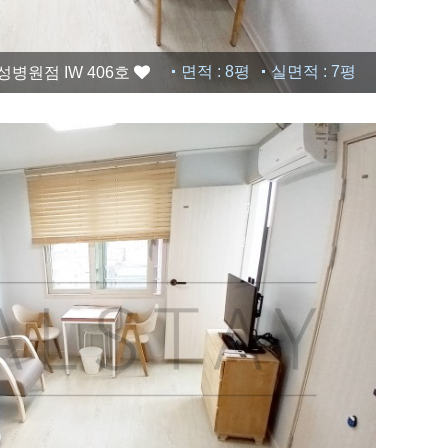
면적 : 8평
실면적 : 7평
병원점 IW 406호