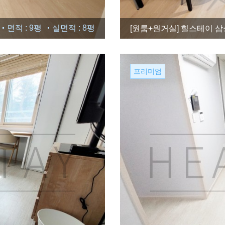
면적 : 9평
실면적 : 8평
[원룸+원거실]
힐스테이 삼성
프리미엄