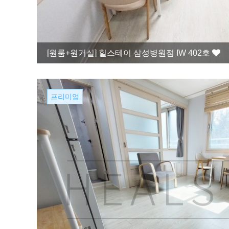
[원룸+원거실]
힐스테이 삼성병원점 IW 402호
프리미엄