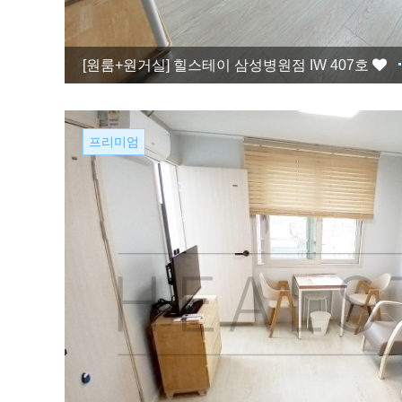
[원룸+원거실]
힐스테이 삼성병원점 IW 407호
프리미엄