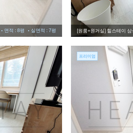
면적 : 8평
실면적 : 7평
[원룸+원거실]
힐스테이 삼성
프리미엄