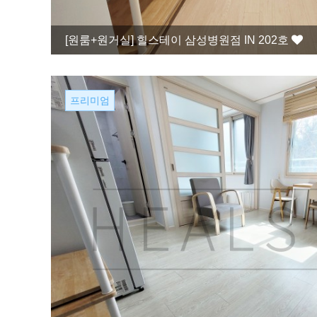
[원룸+원거실]
힐스테이 삼성병원점 IN 202호
프리미엄