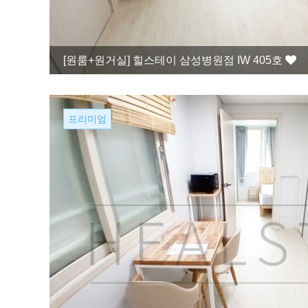
[원룸+원거실]
힐스테이 삼성병원점 IW 405호
프리미엄