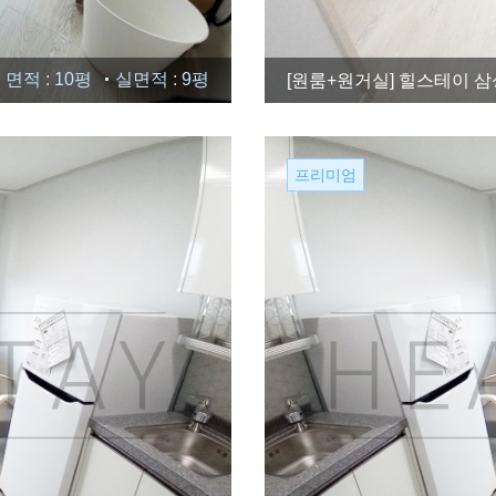
면적 : 10평
실면적 : 9평
[원룸+원거실]
힐스테이 삼성
프리미엄