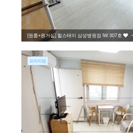
[원룸+원거실]
힐스테이 삼성병원점 IW 307호
프리미엄