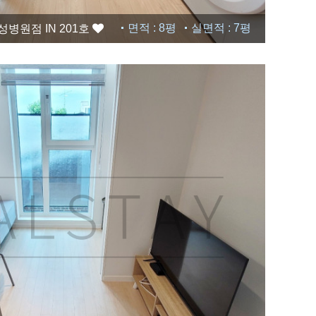
면적 : 8평
실면적 : 7평
병원점 IN 201호