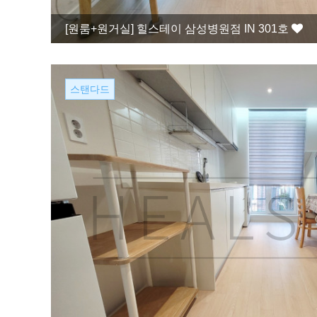
[원룸+원거실]
힐스테이 삼성병원점 IN 301호
스탠다드