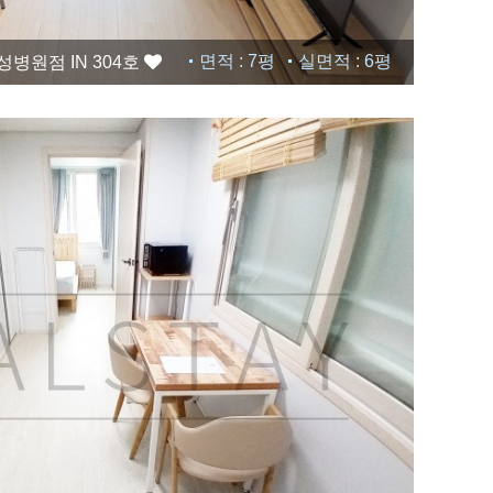
면적 : 7평
실면적 : 6평
병원점 IN 304호