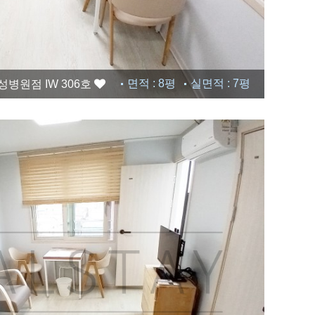
면적 : 8평
실면적 : 7평
병원점 IW 306호