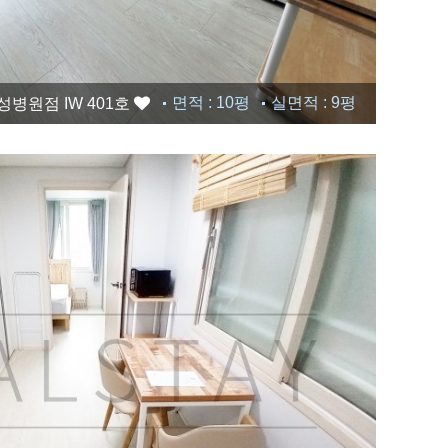
면적 : 10평
실면적 : 9평
병원점 IW 401호