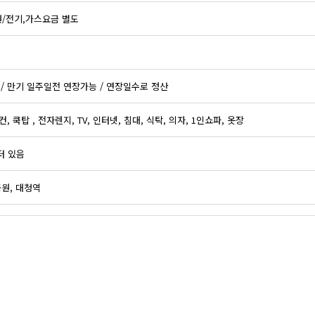
원/전기,가스요금 별도
 / 만기 일주일전 연장가능 / 연장일수로 정산
, 쿡탑 , 전자렌지, TV, 인터넷, 침대, 식탁, 의자, 1인쇼파, 옷장
터 있음
원, 대청역