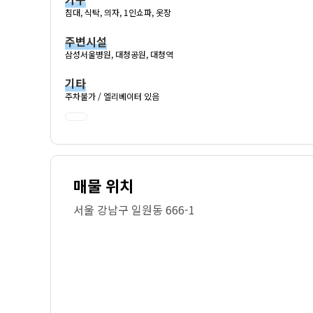
침대, 식탁, 의자, 1인쇼파, 옷장
주변시설
삼성서울병원, 대청공원, 대청역
기타
주차불가 / 엘리베이터 있음
매물 위치
서울 강남구 일원동 666-1