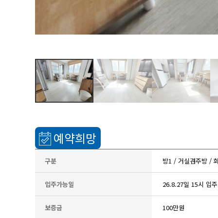
예약희망
구분
방1 / 거실겸주방 /
입주가능일
26.8.27일 15시 입
보증금
100만원