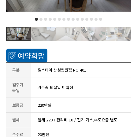
예약희망
구분
힐스테이 삼성병원점 RO 401
입주가
거주중 퇴실일 미확정
능일
보증금
220만원
월세
월세 220 / 관리비 10 / 전기,가스,수도요금 별도
수수료
20만원