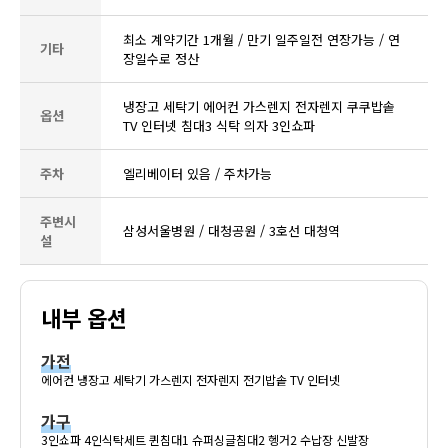
최소 계약기간 1개월 / 만기 일주일전 연장가능 / 연
기타
장일수로 정산
냉장고 세탁기 에어컨 가스렌지 전자렌지 쿠쿠밥솥
옵션
TV 인터넷 침대3 식탁 의자 3인쇼파
주차
엘리베이터 있음 / 주차가능
주변시
삼성서울병원 / 대청공원 / 3호선 대청역
설
내부 옵션
가전
에어컨 냉장고 세탁기 가스렌지 전자렌지 전기밥솥 TV 인터넷
가구
3인쇼파 4인식탁세트 퀸침대1 슈퍼싱글침대2 헹거2 수납장 신발장