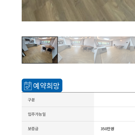
예약희망
구분
입주가능일
보증금
350만원