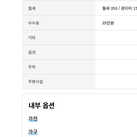
월세
월세 350 / 관리비 
수수료
35만원
기타
옵션
주차
주변시설
내부 옵션
가전
가구