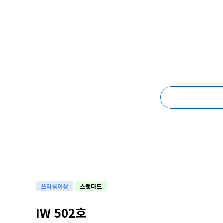
쓰리룸이상
스탠다드
IW 502호