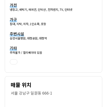
가전
냉장고, 세탁기, 에어컨, 인덕션 , 전자렌지, TV, 인터넷
가구
침대, 식탁, 의자, 1인쇼파, 옷장
주변시설
삼성서울병원, 대청공원, 대청역
기타
주차불가 / 엘리베이터 있음
매물 위치
서울 강남구 일원동 666-1