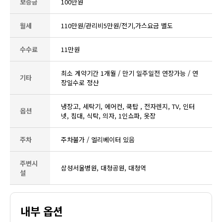
보증금
100만원
월세
110만원/관리비5만원/전기,가스요금 별도
수수료
11만원
최소 계약기간 1개월 / 만기 일주일전 연장가능 / 연
기타
장일수로 정산
냉장고, 세탁기, 에어컨, 쿡탑 , 전자렌지, TV, 인터
옵션
넷, 침대, 식탁, 의자, 1인쇼파, 옷장
주차
주차불가 / 엘리베이터 있음
주변시
삼성서울병원, 대청공원, 대청역
설
내부 옵션