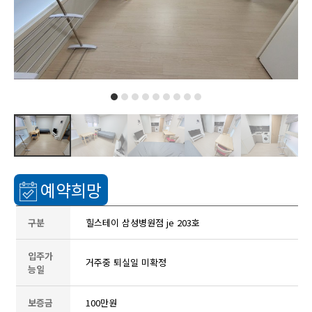
예약희망
구분
힐스테이 삼성병원점 je 203호
입주가
거주중 퇴실일 미확정
능일
보증금
100만원