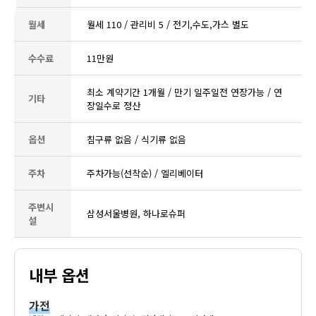
월세
월세 110 / 관리비 5 / 전기,수도,가스 별도
수수료
11만원
최소 계약기간 1개월 / 만기 일주일전 연장가능 / 연
기타
장일수로 정산
옵션
침구류 없음 / 식기류 없음
주차
주차가능(선착순) / 엘리베이터
주변시
삼성서울병원, 하나로슈퍼
설
내부 옵션
가전